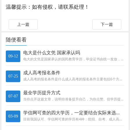
温馨提示：如有侵权，请联系处理！
上一篇
下一篇
随便看看
电大是什么文凭 国家承认吗
09-12
电大的文凭是国家承认的国民教育学历，毕业证书由统一发放，由统一电子注册，属于成人学历文凭。电大是什么文凭电大原中央广播电...
成人高考报名条件
07-25
成人高考的报名条件是什么成人高考的报名条件主要包括6个方面，具体的报名条件可依据报考对象的身份情况、规定年龄、学历要求、...
最全学历提升方式
07-07
当你点开这篇文章，说明你准备提升自己，为你点赞。但学历提升之路崎岖坎坷，请你继续看下去，这篇文章是史上最全的学历提升介绍...
学信网可查的四大学历，一定要结合实际来选择！
03-09
目前我国认可、学信网可查的学历有4种：统招、自考、成人高考、国家开放大学。其中含金量最高的就是全日制统招！除开统招其后面...