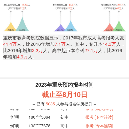
重庆市教育考试院数据显示，2017年我市成人高考报考人数
41.4万
人，比2016年增加
7.1万
人。其中，专升本
14.3万
人，
比2016年增加
2.2万
人。高中起点本专科
27.1万
人，比2016
年增加
4.9万
人。
刘*良
158****5566
高中
报考 [远程教育]
黄*文
130****5543
高中
报考 [专本连读]
郑*蕊
132****3355
初中
报考 [网络教育]
2023年重庆预约报考时间
成*方
131****3258
大专
招考 [专 升 本]
截止至
8月10日
李*明
138****3135
高中
报考 [专本连读]
-- 已有
5685
人参与报名学历提升 --
刘*诚
158****3548
高中
报考 [成人高考]
李*明
180****5664
初中
报考 [专本连读]
刘*明
132****7678
高中
报考 [专本连读]