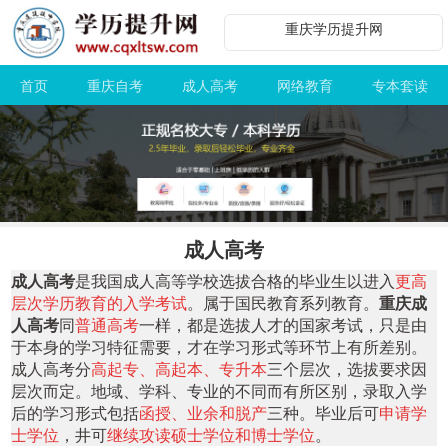
重庆学历提升网
首页
重庆自考
成人高考
网络教育
专本套读
成人高考
成人高考
是我国成人高等学校选拔合格的毕业生以进入
更高
层次学历教育的入学考试
。属于国民教育系列教育。
重庆
成
人高考
同
普通高考
一样，都是选拔人才的国家考试，只是由
于本身的学习特征需要，才在学习形式等环节上有所差别。
成人高考分
高起专、高起本、专升本
三个层次，选拔要求因
层次而定。地域、学科、专业的不同而有所区别，录取入学
后的学习形式包括
函授、业余和脱产
三种。毕业后可
申请学
士学位
，井可
继续攻读硕士学位和博士学位
。