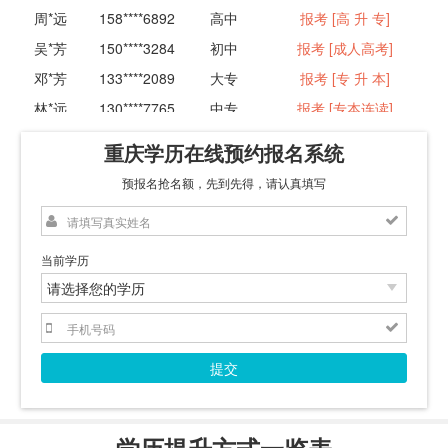
周*远
158****6892
高中
报考 [高 升 专]
吴*芳
150****3284
初中
报考 [成人高考]
邓*芳
133****2089
大专
报考 [专 升 本]
林*远
130****7765
中专
报考 [专本连读]
冯*光
139****8806
中专
报考 [成人高考]
重庆学历在线预约报名系统
王*诚
150****4455
中专
报考 [专本连读]
预报名抢名额，先到先得，请认真填写
张*国
139****3278
大专
报考 [专 升 本]
刘*良
158****5566
高中
报考 [远程教育]
黄*文
130****5543
高中
报考 [专本连读]
当前学历
郑*蕊
132****3355
初中
报考 [网络教育]
成*方
131****3258
大专
招考 [专 升 本]
李*明
138****3135
高中
报考 [专本连读]
提交
刘*诚
158****3548
高中
报考 [成人高考]
李*明
180****5664
初中
报考 [专本连读]
学历提升方式一览表