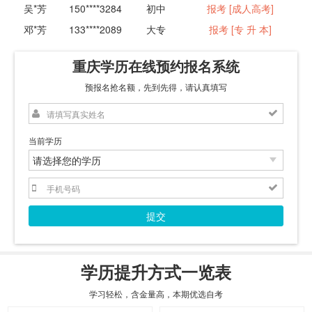
吴*芳
150****3284
初中
报考 [成人高考]
邓*芳
133****2089
大专
报考 [专 升 本]
林*远
130****7765
中专
报考 [专本连读]
重庆学历在线预约报名系统
冯*光
139****8806
中专
报考 [成人高考]
王*诚
150****4455
中专
报考 [专本连读]
预报名抢名额，先到先得，请认真填写
张*国
139****3278
大专
报考 [专 升 本]
刘*良
158****5566
高中
报考 [远程教育]
当前学历
黄*文
130****5543
高中
报考 [专本连读]
郑*蕊
132****3355
初中
报考 [网络教育]
成*方
131****3258
大专
招考 [专 升 本]
李*明
138****3135
高中
报考 [专本连读]
提交
刘*诚
158****3548
高中
报考 [成人高考]
李*明
180****5664
初中
报考 [专本连读]
学历提升方式一览表
学习轻松，含金量高，本期优选自考