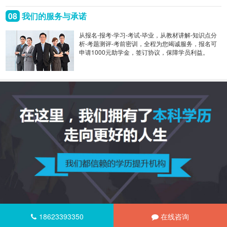
08
我们的服务与承诺
从报名-报考-学习-考试-毕业，从教材讲解-知识点分
析-考题测评-考前密训，全程为您竭诚服务，报名可
申请1000元助学金，签订协议，保障学员利益。
18623393350
在线咨询