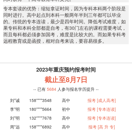
专本套读的优势：缩短拿证时间，因为专科本科两个阶段是
同时进行。高中起点到本科一般两年半到三年都可以毕业
的。传统的专本连读，最少是四年时间。降低考试难度，如
果专科和本科全部都是自考，有30门左右的课程需要考试，
而且每科都必须参加国考，难度是比较大的。而如果专科考
远程教育或是函授，相对自考来说，要容易很多。
刘*良
158****5566
高中
报考 [远程教育]
黄*文
130****5543
高中
报考 [专本连读]
2023年重庆预约报考时间
郑*蕊
132****3355
初中
报考 [网络教育]
截止至
8月7日
成*方
131****3258
大专
招考 [专 升 本]
李*明
138****3135
-- 已有
5685
人参与报名学历提升 --
高中
报考 [专本连读]
刘*诚
158****3548
高中
报考 [成人高考]
李*明
180****5664
初中
报考 [专本连读]
刘*明
132****7678
高中
报考 [专本连读]
周*远
158****6892
高中
报考 [高 升 专]