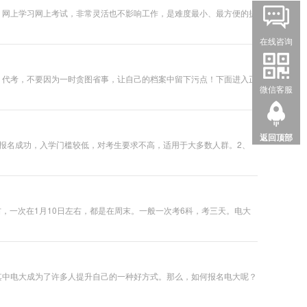
，网上学习网上考试，非常灵活也不影响工作，是难度最小、最方便的提
在线咨询
，代考，不要因为一时贪图省事，让自己的档案中留下污点！下面进入正
微信客服
返回顶部
报名成功，入学门槛较低，对考生要求不高，适用于大多数人群。2、
，一次在1月10日左右，都是在周末。一般一次考6科，考三天。电大
其中电大成为了许多人提升自己的一种好方式。那么，如何报名电大呢？