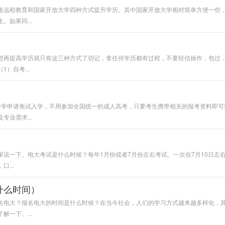
络远程教育和国家开放大学四种方式提升学历。其中国家开放大学相对简单方便一些
如果同...
想再提高学历就只有这三种方式了切记，拿任何学历都有过程，不要轻信操作，包过
）自考...
中学申请免试入学，不用参加全国统一的成人高考，只要考生携带相关的报考资料即可
业需求...
说一下。电大考试是什么时候？每年1月份或者7月份左右考试。一次在7月10日左右
...
什么时间）
名电大？报名电大的时间是什么时候？在当今社会，人们的学习方式越来越多样化，
一下。...